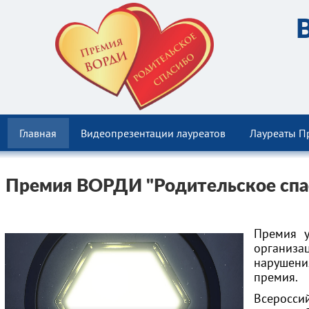
Главная
Видеопрезентации лауреатов
Лауреаты П
Премия ВОРДИ "Родительское спа
Премия у
организа
нарушени
премия.
Всеросси