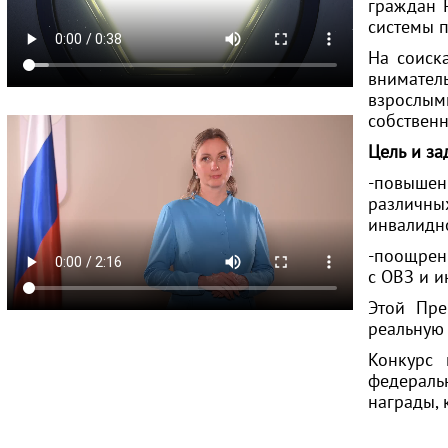
граждан 
системы 
На соиск
внимател
взрослым
собственн
Цель и за
-повышени
различных
инвалидн
-поощрени
с ОВЗ и и
Этой Пре
реальную 
Конкурс 
федераль
награды, 