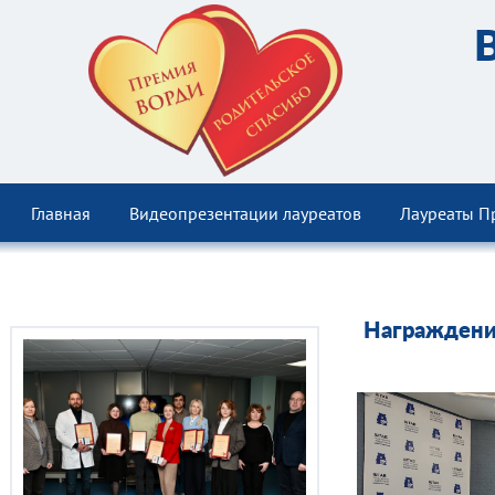
Главная
Видеопрезентации лауреатов
Лауреаты П
Награждени