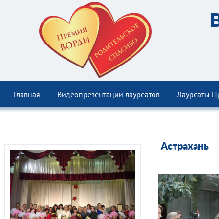
Главная
Видеопрезентации лауреатов
Лауреаты П
Астрахань