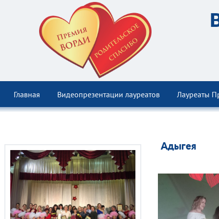
Главная
Видеопрезентации лауреатов
Лауреаты П
Адыгея