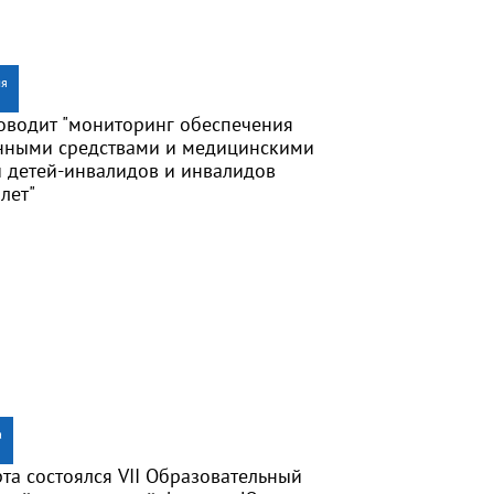
ля
водит "мониторинг обеспечения
нными средствами и медицинскими
 детей-инвалидов и инвалидов
лет"
а
та состоялся VII Образовательный