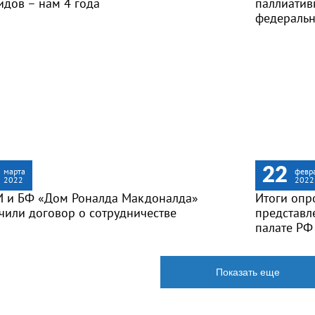
идов – нам 4 года
паллиати
федеральн
22
марта
февр
2022
2022
 и БФ «Дом Роналда Макдоналда»
Итоги опр
чили договор о сотрудничестве
представл
палате РФ
Показать еще