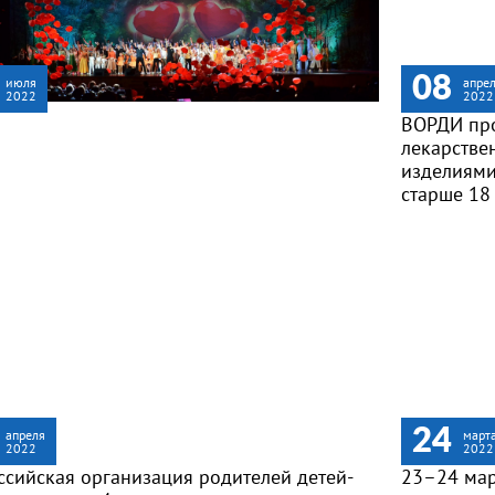
08
июля
апре
2022
2022
ВОРДИ про
лекарстве
изделиями
старше 18 
24
апреля
март
2022
2022
ссийская организация родителей детей-
23–24 мар