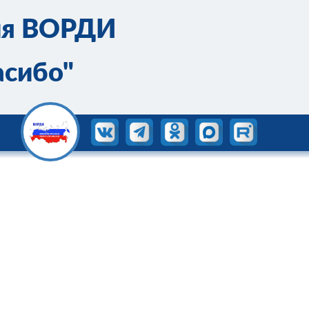
ия ВОРДИ
асибо"