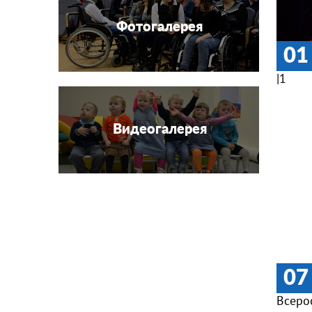
Фотогалерея
01
|1
Видеогалерея
07
Всеро