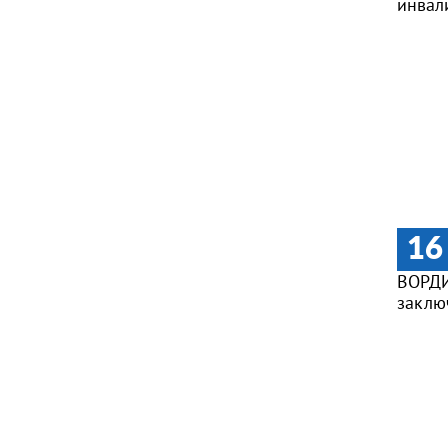
инвал
16
ВОРДИ
заклю