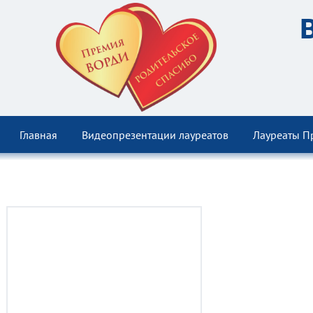
Главная
Видеопрезентации лауреатов
Лауреаты П