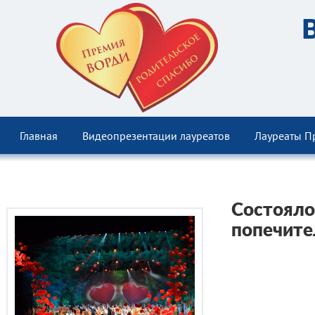
Главная
Видеопрезентации лауреатов
Лауреаты П
Состояло
попечите