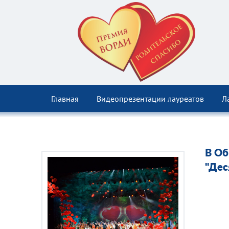
Главная
Видеопрезентации лауреатов
Л
В Об
"Дес