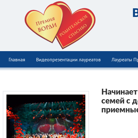
Главная
Видеопрезентации лауреатов
Лауреаты П
Начинает
семей с 
приемны