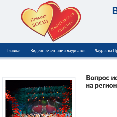
Главная
Видеопрезентации лауреатов
Лауреаты П
Вопрос и
на регио