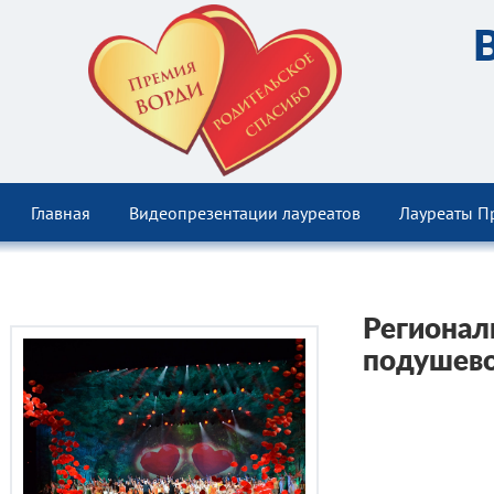
Главная
Видеопрезентации лауреатов
Лауреаты П
Регионал
подушево