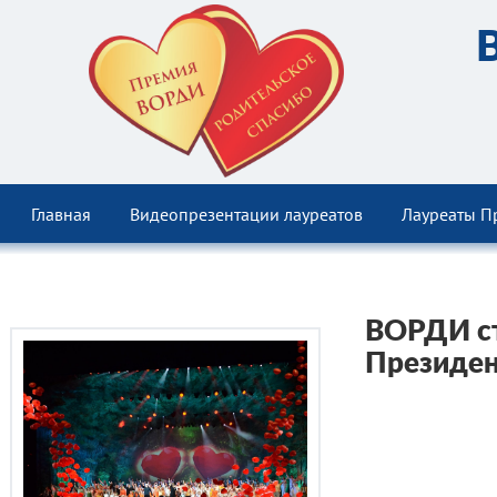
Главная
Видеопрезентации лауреатов
Лауреаты П
ВОРДИ ст
Президен