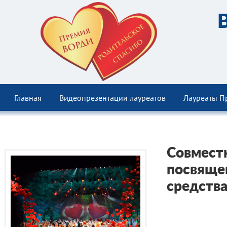
Главная
Видеопрезентации лауреатов
Лауреаты П
Cовмест
посвяще
средств