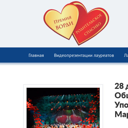
Главная
Видеопрезентации лауреатов
Л
28 
Общ
Упо
Ма