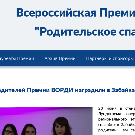
Всероссийская Прем
"Родительское сп
ауреаты Премии
Архив Премии
Партнеры и спонсоры
дителей Премии ВОРДИ наградили в Забайка
20 июня в стен
Лундстрема заве
регионального э
спасибо» в Забайк
родители. Тем с