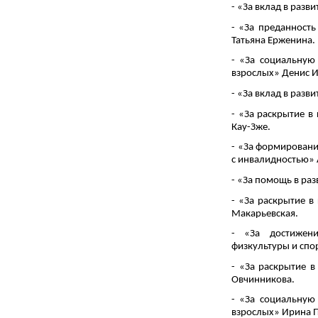
- «За вклад в раз
- «За преданность
Татьяна Ерженина.
- «За социальную
взрослых» Денис И
- «За вклад в раз
- «За раскрытие в
Кау-Зже.
- «За формировани
с инвалидностью» 
- «За помощь в ра
- «За раскрытие в
Макарьевская.
- «За достижен
физкультуры и сп
- «За раскрытие в
Овчинникова.
- «За социальную
взрослых» Ирина П