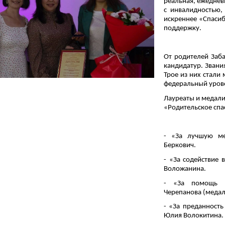
реальная, ежеднев
с инвалидностью,
искреннее «Спасибо
поддержку.
От родителей Заб
кандидатур. Звани
Трое из них стали
федеральный уров
Лауреаты и медали
«Родительское спа
- «За лучшую м
Беркович.
- «За содействие
Воложанина.
- «За помощь в
Черепанова (медал
- «За преданность
Юлия Волокитина.