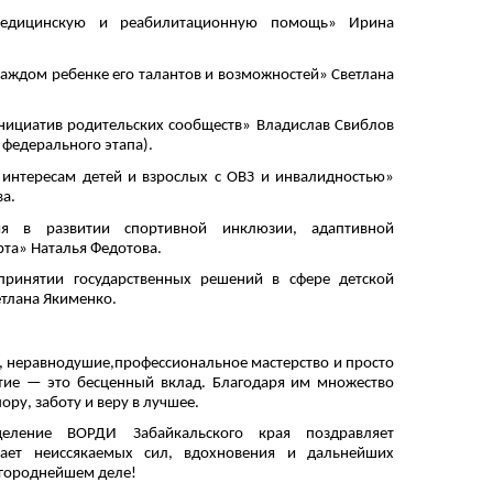
едицинскую и реабилитационную помощь» Ирина
 каждом ребенке его талантов и возможностей» Светлана
нициатив родительских сообществ» Владислав Свиблов
 федерального этапа).
 интересам детей и взрослых с ОВЗ и инвалидностью»
а.
ия в развитии спортивной инклюзии, адаптивной
рта» Наталья Федотова.
ринятии государственных решений в сфере детской
тлана Якименко.
, неравнодушие,профессиональное мастерство и просто
стие — это бесценный вклад. Благодаря им множество
ору, заботу и веру в лучшее.
деление ВОРДИ Забайкальского края поздравляет
лает неиссякаемых сил, вдохновения и дальнейших
агороднейшем деле!