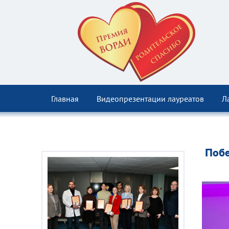
Главная
Видеопрезентации лауреатов
Л
Побе