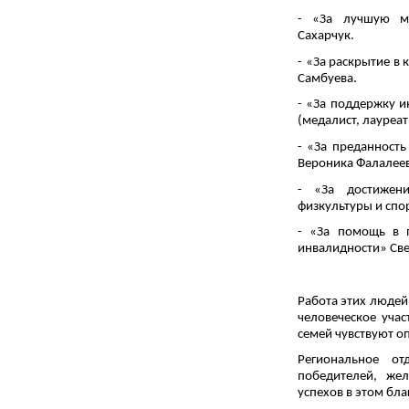
- «За лучшую м
Сахарчук.
- «За раскрытие в
Самбуева.
- «За поддержку и
(медалист, лауреат
- «За преданность
Вероника Фалалеев
- «За достижен
физкультуры и спо
- «За помощь в п
инвалидности» Све
Работа этих людей
человеческое уча
семей чувствуют оп
Региональное от
победителей, же
успехов в этом бл