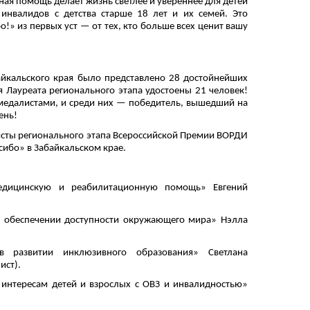
ная помощь делает жизнь светлее и увереннее для детей
 инвалидов с детства старше 18 лет и их семей. Это
!» из первых уст — от тех, кто больше всех ценит вашу
айкальского края было представлено 28 достойнейших
я Лауреата регионального этапа удостоены 21 человек!
 медалистами, и среди них — победитель, вышедший на
ень!
сты регионального этапа Всероссийской Премии ВОРДИ
сибо» в Забайкальском крае.
едицинскую и реабилитационную помощь» Евгений
 в обеспечении доступности окружающего мира» Нэлла
 развитии инклюзивного образования» Светлана
ист).
 интересам детей и взрослых с ОВЗ и инвалидностью»