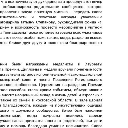
что все почувствуют дух единства и проведут этот вечер
 поблагодарила родительское сообщество, которое
правления такую почетную миссию – передать слова
ризнательности и почетные награды уважаемым
агодарила Татьяну Степанову, руководителя фонда «Я
 приём и возможность провести мероприятие в уютном
на Геннадьевна также поприветствовала всех участников
а этот вечер особенным, таким, когда, разделив вместе
ятся ближе друг другу и шлют свои благодарности от
нии были награждены медалисты и лауреаты
па Премии. Дипломы и медали вручали почетные гости
дставители органов исполнительной и законодательной
экспертный совет и члены Правления Регионального
ельское сообщество. Церемония награждения Премии
кое спасибо» стала ярким событием, объединившим
о вносит неоценимый вклад в жизнь детей и взрослых с
также их семей в Ростовской области. В зале царила
и благодарности, каждый из присутствующих ощущал
ьшого и дружного сообщества. Вечер был наполнен
 моментами, когда лауреаты делились своими
учали слова признательности от родителей, чьи дети
ку и помощь благодаря усилиям номинантов. Слова