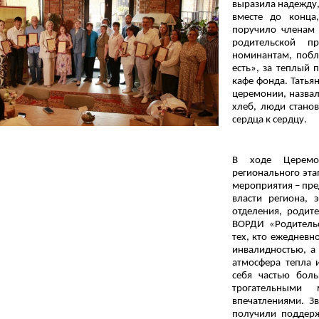
выразила надежду, 
вместе до конца,
поручило членам 
родительской п
номинантам, побл
есть», за теплый
кафе фонда. Татья
церемонии, назвал
хлеб, люди станов
сердца к сердцу.
В ходе Церемо
регионального эта
мероприятия – пре
власти региона, 
отделения, родит
ВОРДИ «Родительс
тех, кто ежедневн
инвалидностью, а 
атмосфера тепла 
себя частью бол
трогательными
впечатлениями. Зв
получили поддерж