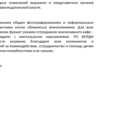
рых пожеланий выразили и представители органов
законодательной власти.
емония общим фотографированием и неформальным
астники могли обменяться впечатлениями. Для всех
овлен фуршет руками сотрудников инклюзивного кафе –
лидами с ментальными нарушениями. РО ВОРДИ
асти искренне благодарит всех номинантов и
ей за взаимодействие, сотрудничество и помощь детям
ыми потребностями и их семьям.
е.