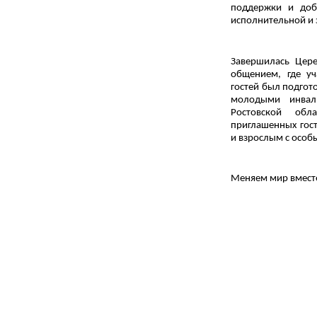
поддержки и доб
исполнительной и 
Завершилась Цер
общением, где уч
гостей был подгот
молодыми инва
Ростовской обл
приглашенных гост
и взрослым с особ
Меняем мир вмест