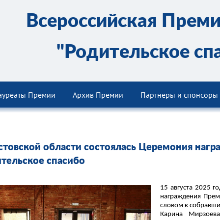
Всероссийская Прем
"Родительское сп
ауреаты Премии
Архив Премии
Партнеры и спонсоры
стовской области состоялась Церемония наг
тельское спасибо
15 августа 2025 
награждения Прем
словом к собравши
Карина Мирзоева