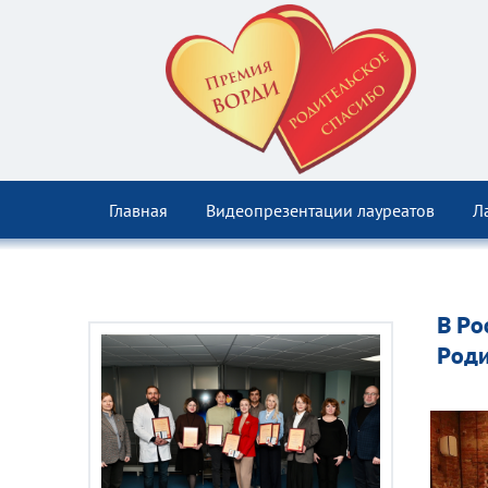
Главная
Видеопрезентации лауреатов
Л
В Ро
Роди