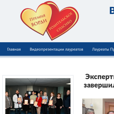
Главная
Видеопрезентации лауреатов
Лауреаты П
Эксперт
завершил