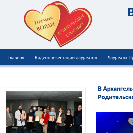
Главная
Видеопрезентации лауреатов
Лауреаты П
В Архангел
Родительск