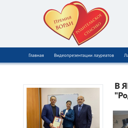
Главная
Видеопрезентации лауреатов
Л
В Я
"Ро