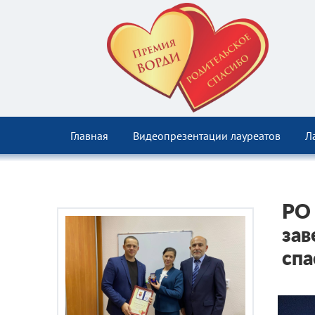
Главная
Видеопрезентации лауреатов
Л
РО
зав
спа