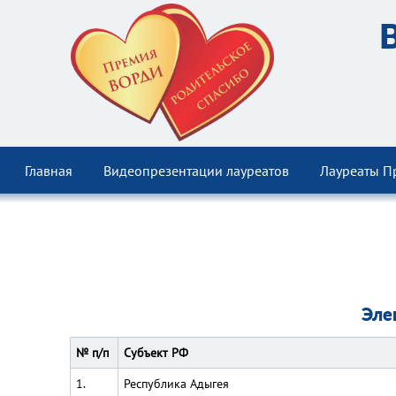
Главная
Видеопрезентации лауреатов
Лауреаты П
Эле
№ п/п
Субъект РФ
1.
Республика Адыгея