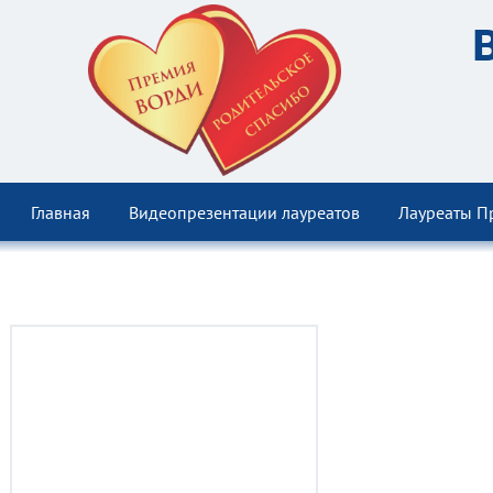
Главная
Видеопрезентации лауреатов
Лауреаты П