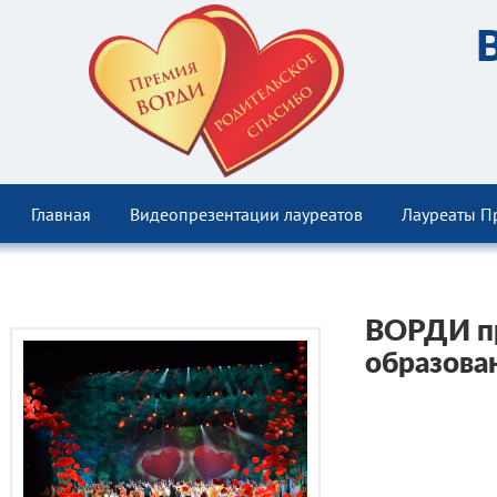
Главная
Видеопрезентации лауреатов
Лауреаты П
ВОРДИ пр
образова