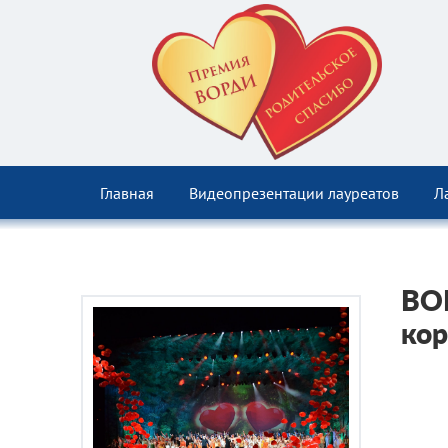
Главная
Видеопрезентации лауреатов
Л
ВОР
кор