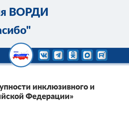
ия ВОРДИ
асибо"
упности инклюзивного и
ийской Федерации»